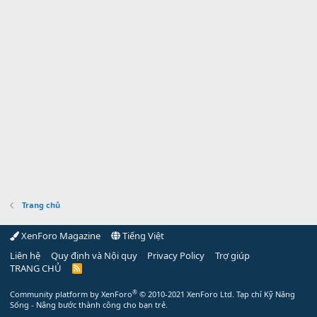
Trang chủ
XenForo Magazine
Tiếng Việt
Liên hệ
Quy định và Nội quy
Privacy Policy
Trợ giúp
TRANG CHỦ
R
S
S
®
Community platform by XenForo
© 2010-2021 XenForo Ltd.
Tạp chí Kỹ Năng
Sống - Nâng bước thành công cho bạn trẻ.