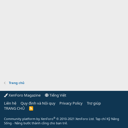
Trang chủ
XenForo Magazine
Tiếng Việt
Liên hệ
Quy định và Nội quy
Privacy Policy
Trợ giúp
TRANG CHỦ
R
S
S
®
Community platform by XenForo
© 2010-2021 XenForo Ltd.
Tạp chí Kỹ Năng
Sống - Nâng bước thành công cho bạn trẻ.