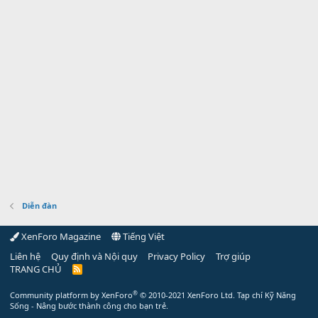
Diễn đàn
XenForo Magazine
Tiếng Việt
Liên hệ
Quy định và Nội quy
Privacy Policy
Trợ giúp
TRANG CHỦ
R
S
S
®
Community platform by XenForo
© 2010-2021 XenForo Ltd.
Tạp chí Kỹ Năng
Sống - Nâng bước thành công cho bạn trẻ.