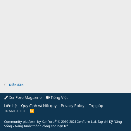
Diễn đàn
XenForo Magazine
Tiếng Việt
Liên hệ
Quy định và Nội quy
Privacy Policy
Trợ giúp
TRANG CHỦ
R
S
S
®
Community platform by XenForo
© 2010-2021 XenForo Ltd.
Tạp chí Kỹ Năng
Sống - Nâng bước thành công cho bạn trẻ.