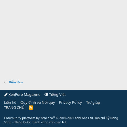
Diễn đàn
XenForo Magazine
Tiếng Việt
Liên hệ
Quy định và Nội quy
Privacy Policy
Trợ giúp
TRANG CHỦ
R
S
S
®
Community platform by XenForo
© 2010-2021 XenForo Ltd.
Tạp chí Kỹ Năng
Sống - Nâng bước thành công cho bạn trẻ.