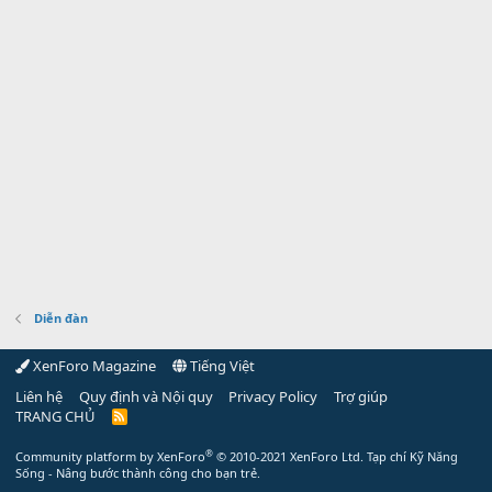
Diễn đàn
XenForo Magazine
Tiếng Việt
Liên hệ
Quy định và Nội quy
Privacy Policy
Trợ giúp
TRANG CHỦ
R
S
S
®
Community platform by XenForo
© 2010-2021 XenForo Ltd.
Tạp chí Kỹ Năng
Sống - Nâng bước thành công cho bạn trẻ.