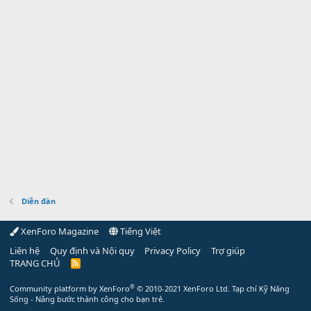
Diễn đàn
XenForo Magazine
Tiếng Việt
Liên hệ
Quy định và Nội quy
Privacy Policy
Trợ giúp
TRANG CHỦ
R
S
S
®
Community platform by XenForo
© 2010-2021 XenForo Ltd.
Tạp chí Kỹ Năng
Sống - Nâng bước thành công cho bạn trẻ.