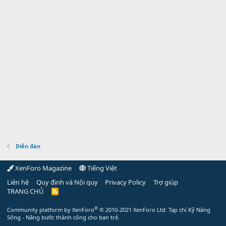
Diễn đàn
XenForo Magazine
Tiếng Việt
Liên hệ
Quy định và Nội quy
Privacy Policy
Trợ giúp
TRANG CHỦ
R
S
S
®
Community platform by XenForo
© 2010-2021 XenForo Ltd.
Tạp chí Kỹ Năng
Sống - Nâng bước thành công cho bạn trẻ.