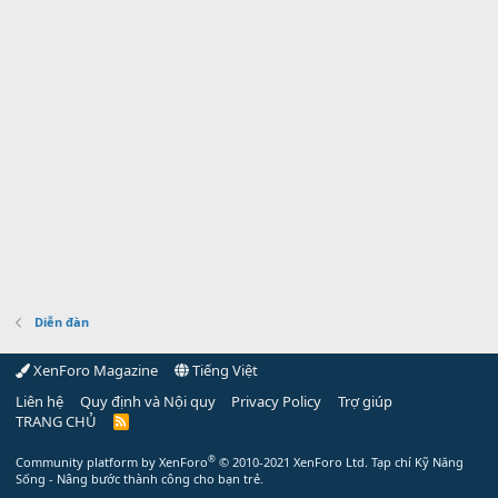
Diễn đàn
XenForo Magazine
Tiếng Việt
Liên hệ
Quy định và Nội quy
Privacy Policy
Trợ giúp
TRANG CHỦ
R
S
S
®
Community platform by XenForo
© 2010-2021 XenForo Ltd.
Tạp chí Kỹ Năng
Sống - Nâng bước thành công cho bạn trẻ.