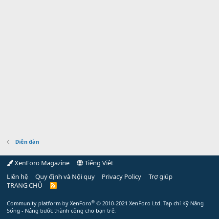
Diễn đàn
XenForo Magazine
Tiếng Việt
Liên hệ
Quy định và Nội quy
Privacy Policy
Trợ giúp
TRANG CHỦ
R
S
S
®
Community platform by XenForo
© 2010-2021 XenForo Ltd.
Tạp chí Kỹ Năng
Sống - Nâng bước thành công cho bạn trẻ.