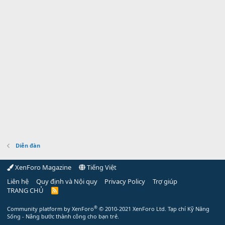
Diễn đàn
XenForo Magazine
Tiếng Việt
Liên hệ
Quy định và Nội quy
Privacy Policy
Trợ giúp
TRANG CHỦ
R
S
S
®
Community platform by XenForo
© 2010-2021 XenForo Ltd.
Tạp chí Kỹ Năng
Sống - Nâng bước thành công cho bạn trẻ.