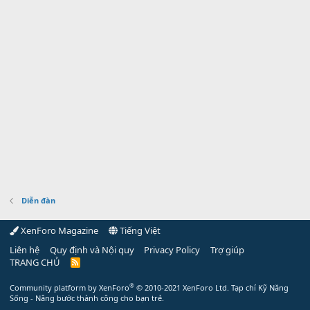
Diễn đàn
XenForo Magazine
Tiếng Việt
Liên hệ
Quy định và Nội quy
Privacy Policy
Trợ giúp
TRANG CHỦ
R
S
S
®
Community platform by XenForo
© 2010-2021 XenForo Ltd.
Tạp chí Kỹ Năng
Sống - Nâng bước thành công cho bạn trẻ.