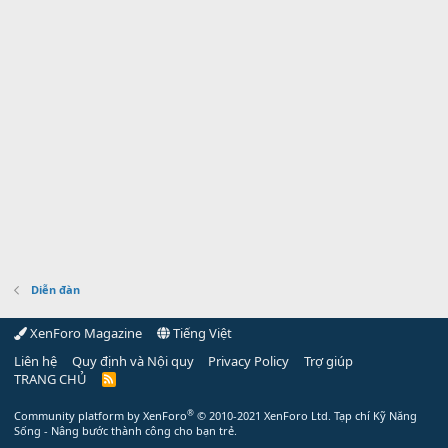
Diễn đàn
XenForo Magazine
Tiếng Việt
Liên hệ
Quy định và Nội quy
Privacy Policy
Trợ giúp
TRANG CHỦ
R
S
S
®
Community platform by XenForo
© 2010-2021 XenForo Ltd.
Tạp chí Kỹ Năng
Sống - Nâng bước thành công cho bạn trẻ.