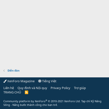
Diễn đàn
XenForo Magazine
Tiếng Việt
Liên hệ
Quy định và Nội quy
Privacy Policy
Trợ giúp
TRANG CHỦ
R
S
S
®
Community platform by XenForo
© 2010-2021 XenForo Ltd.
Tạp chí Kỹ Năng
Sống - Nâng bước thành công cho bạn trẻ.