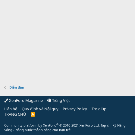
Diễn đàn
XenForo Magazine
Tiếng Việt
Liên hệ
Quy định và Nội quy
Privacy Policy
Trợ giúp
TRANG CHỦ
R
S
S
®
Community platform by XenForo
© 2010-2021 XenForo Ltd.
Tạp chí Kỹ Năng
Sống - Nâng bước thành công cho bạn trẻ.