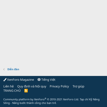
Diễn đàn
XenForo Magazine
Tiếng Việt
Liên hệ
Quy định và Nội quy
Privacy Policy
Trợ giúp
TRANG CHỦ
R
S
S
®
Community platform by XenForo
© 2010-2021 XenForo Ltd.
Tạp chí Kỹ Năng
Sống - Nâng bước thành công cho bạn trẻ.