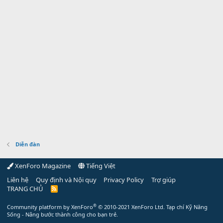
Diễn đàn
XenForo Magazine
Tiếng Việt
Liên hệ
Quy định và Nội quy
Privacy Policy
Trợ giúp
TRANG CHỦ
R
S
S
®
Community platform by XenForo
© 2010-2021 XenForo Ltd.
Tạp chí Kỹ Năng
Sống - Nâng bước thành công cho bạn trẻ.