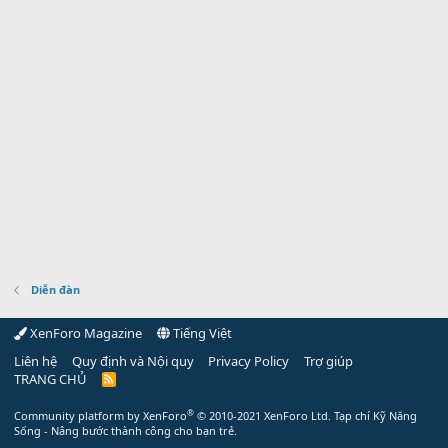
Diễn đàn
XenForo Magazine
Tiếng Việt
Liên hệ
Quy định và Nội quy
Privacy Policy
Trợ giúp
TRANG CHỦ
R
S
S
®
Community platform by XenForo
© 2010-2021 XenForo Ltd.
Tạp chí Kỹ Năng
Sống - Nâng bước thành công cho bạn trẻ.