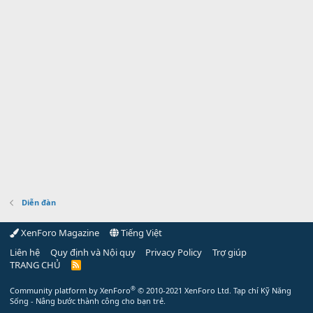
Diễn đàn
XenForo Magazine
Tiếng Việt
Liên hệ
Quy định và Nội quy
Privacy Policy
Trợ giúp
TRANG CHỦ
R
S
S
®
Community platform by XenForo
© 2010-2021 XenForo Ltd.
Tạp chí Kỹ Năng
Sống - Nâng bước thành công cho bạn trẻ.