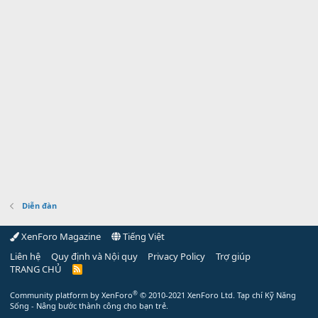
Diễn đàn
XenForo Magazine
Tiếng Việt
Liên hệ
Quy định và Nội quy
Privacy Policy
Trợ giúp
TRANG CHỦ
R
S
S
®
Community platform by XenForo
© 2010-2021 XenForo Ltd.
Tạp chí Kỹ Năng
Sống - Nâng bước thành công cho bạn trẻ.