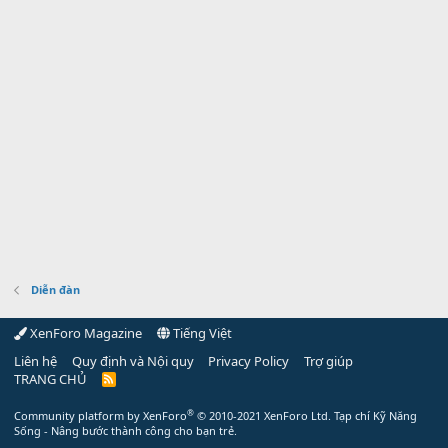
Diễn đàn
XenForo Magazine
Tiếng Việt
Liên hệ
Quy định và Nội quy
Privacy Policy
Trợ giúp
TRANG CHỦ
R
S
S
®
Community platform by XenForo
© 2010-2021 XenForo Ltd.
Tạp chí Kỹ Năng
Sống - Nâng bước thành công cho bạn trẻ.