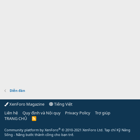
Diễn đàn
XenForo Magazine
Tiếng Việt
Liên hệ
Quy định và Nội quy
Privacy Policy
Trợ giúp
TRANG CHỦ
R
S
S
®
Community platform by XenForo
© 2010-2021 XenForo Ltd.
Tạp chí Kỹ Năng
Sống - Nâng bước thành công cho bạn trẻ.