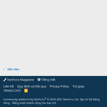
Diễn đàn
XenForo Magazine
Tiếng Việt
Liên hệ
Quy định và Nội quy
Privacy Policy
Trợ giúp
TRANG CHỦ
R
S
S
®
Community platform by XenForo
© 2010-2021 XenForo Ltd.
Tạp chí Kỹ Năng
Sống - Nâng bước thành công cho bạn trẻ.