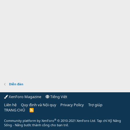
Diễn đàn
XenForo Magazine
Tiếng Việt
Liên hệ
Quy định và Nội quy
Privacy Policy
Trợ giúp
TRANG CHỦ
R
S
S
®
Community platform by XenForo
© 2010-2021 XenForo Ltd.
Tạp chí Kỹ Năng
Sống - Nâng bước thành công cho bạn trẻ.