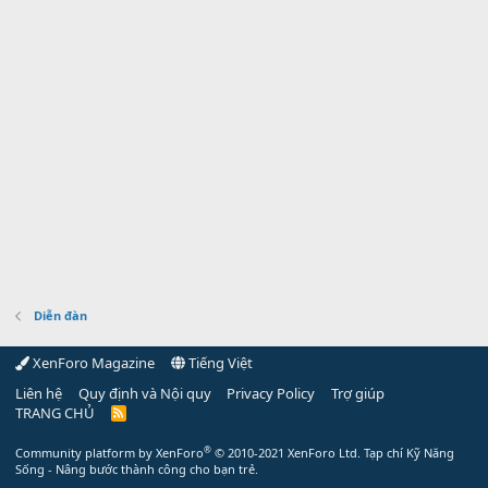
Diễn đàn
XenForo Magazine
Tiếng Việt
Liên hệ
Quy định và Nội quy
Privacy Policy
Trợ giúp
TRANG CHỦ
R
S
S
®
Community platform by XenForo
© 2010-2021 XenForo Ltd.
Tạp chí Kỹ Năng
Sống - Nâng bước thành công cho bạn trẻ.