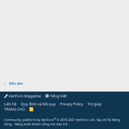
Diễn đàn
XenForo Magazine
Tiếng Việt
Liên hệ
Quy định và Nội quy
Privacy Policy
Trợ giúp
TRANG CHỦ
R
S
S
®
Community platform by XenForo
© 2010-2021 XenForo Ltd.
Tạp chí Kỹ Năng
Sống - Nâng bước thành công cho bạn trẻ.