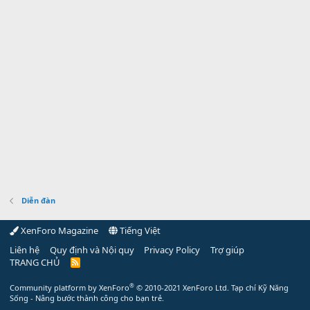
Diễn đàn
XenForo Magazine
Tiếng Việt
Liên hệ
Quy định và Nội quy
Privacy Policy
Trợ giúp
TRANG CHỦ
R
S
S
®
Community platform by XenForo
© 2010-2021 XenForo Ltd.
Tạp chí Kỹ Năng
Sống - Nâng bước thành công cho bạn trẻ.