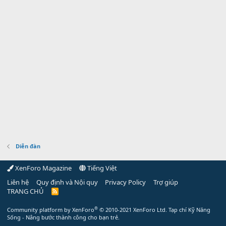
Diễn đàn
XenForo Magazine
Tiếng Việt
Liên hệ
Quy định và Nội quy
Privacy Policy
Trợ giúp
TRANG CHỦ
R
S
S
®
Community platform by XenForo
© 2010-2021 XenForo Ltd.
Tạp chí Kỹ Năng
Sống - Nâng bước thành công cho bạn trẻ.