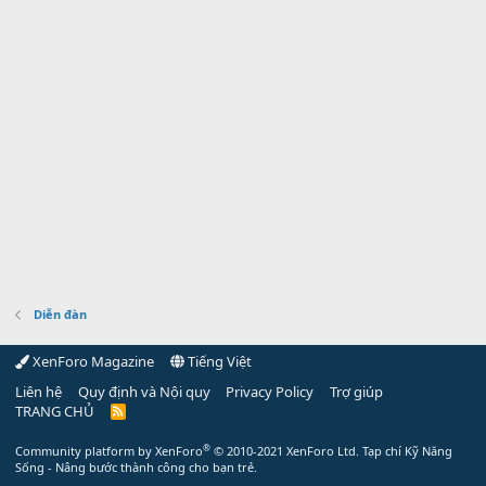
Diễn đàn
XenForo Magazine
Tiếng Việt
Liên hệ
Quy định và Nội quy
Privacy Policy
Trợ giúp
TRANG CHỦ
R
S
S
®
Community platform by XenForo
© 2010-2021 XenForo Ltd.
Tạp chí Kỹ Năng
Sống - Nâng bước thành công cho bạn trẻ.