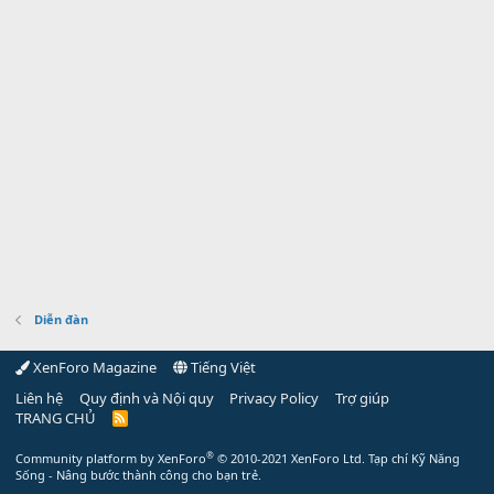
Diễn đàn
XenForo Magazine
Tiếng Việt
Liên hệ
Quy định và Nội quy
Privacy Policy
Trợ giúp
TRANG CHỦ
R
S
S
®
Community platform by XenForo
© 2010-2021 XenForo Ltd.
Tạp chí Kỹ Năng
Sống - Nâng bước thành công cho bạn trẻ.