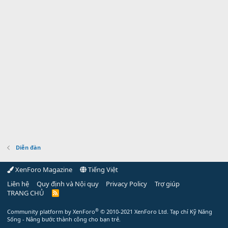
Diễn đàn
XenForo Magazine
Tiếng Việt
Liên hệ
Quy định và Nội quy
Privacy Policy
Trợ giúp
TRANG CHỦ
R
S
S
®
Community platform by XenForo
© 2010-2021 XenForo Ltd.
Tạp chí Kỹ Năng
Sống - Nâng bước thành công cho bạn trẻ.