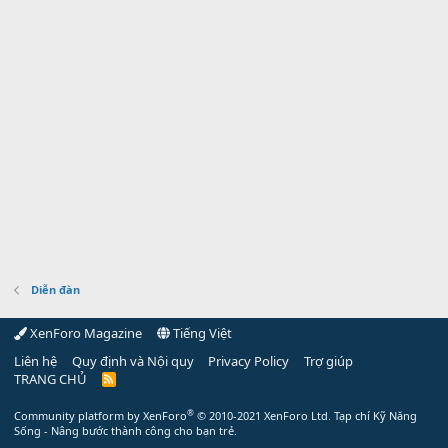
Diễn đàn
XenForo Magazine
Tiếng Việt
Liên hệ
Quy định và Nội quy
Privacy Policy
Trợ giúp
TRANG CHỦ
R
S
S
®
Community platform by XenForo
© 2010-2021 XenForo Ltd.
Tạp chí Kỹ Năng
Sống - Nâng bước thành công cho bạn trẻ.