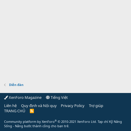
Diễn đàn
XenForo Magazine
Tiếng Việt
Liên hệ
Quy định và Nội quy
Privacy Policy
Trợ giúp
TRANG CHỦ
R
S
S
®
Community platform by XenForo
© 2010-2021 XenForo Ltd.
Tạp chí Kỹ Năng
Sống - Nâng bước thành công cho bạn trẻ.