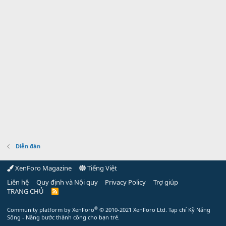
Diễn đàn
XenForo Magazine
Tiếng Việt
Liên hệ
Quy định và Nội quy
Privacy Policy
Trợ giúp
TRANG CHỦ
R
S
S
®
Community platform by XenForo
© 2010-2021 XenForo Ltd.
Tạp chí Kỹ Năng
Sống - Nâng bước thành công cho bạn trẻ.