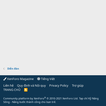
Diễn đàn
XenForo Magazine
Tiếng Việt
Liên hệ
Quy định và Nội quy
Privacy Policy
Trợ giúp
TRANG CHỦ
R
S
S
®
Community platform by XenForo
© 2010-2021 XenForo Ltd.
Tạp chí Kỹ Năng
Sống - Nâng bước thành công cho bạn trẻ.