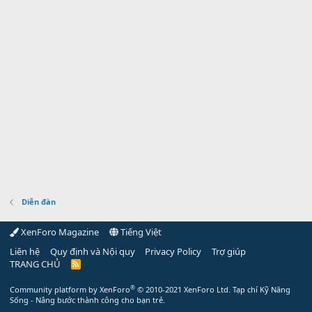
Diễn đàn
XenForo Magazine
Tiếng Việt
Liên hệ
Quy định và Nội quy
Privacy Policy
Trợ giúp
TRANG CHỦ
R
S
S
®
Community platform by XenForo
© 2010-2021 XenForo Ltd.
Tạp chí Kỹ Năng
Sống - Nâng bước thành công cho bạn trẻ.