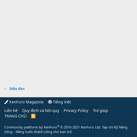
Diễn đàn
XenForo Magazine
Tiếng Việt
Liên hệ
Quy định và Nội quy
Privacy Policy
Trợ giúp
TRANG CHỦ
R
S
S
®
Community platform by XenForo
© 2010-2021 XenForo Ltd.
Tạp chí Kỹ Năng
Sống - Nâng bước thành công cho bạn trẻ.