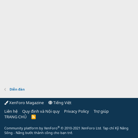
Diễn đàn
XenForo Magazine
Tiếng Việt
Liên hệ
Quy định và Nội quy
Privacy Policy
Trợ giúp
TRANG CHỦ
R
S
S
®
Community platform by XenForo
© 2010-2021 XenForo Ltd.
Tạp chí Kỹ Năng
Sống - Nâng bước thành công cho bạn trẻ.