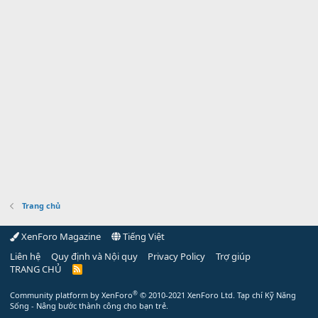
Trang chủ
XenForo Magazine
Tiếng Việt
Liên hệ
Quy định và Nội quy
Privacy Policy
Trợ giúp
TRANG CHỦ
R
S
S
®
Community platform by XenForo
© 2010-2021 XenForo Ltd.
Tạp chí Kỹ Năng
Sống - Nâng bước thành công cho bạn trẻ.