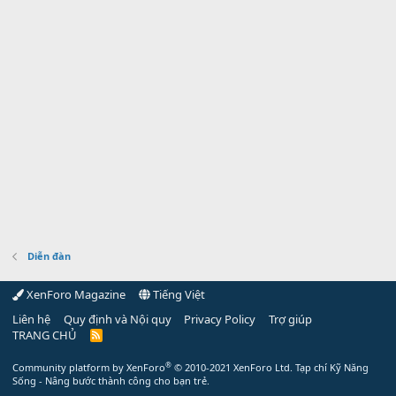
Diễn đàn
XenForo Magazine
Tiếng Việt
Liên hệ
Quy định và Nội quy
Privacy Policy
Trợ giúp
TRANG CHỦ
R
S
S
®
Community platform by XenForo
© 2010-2021 XenForo Ltd.
Tạp chí Kỹ Năng
Sống - Nâng bước thành công cho bạn trẻ.