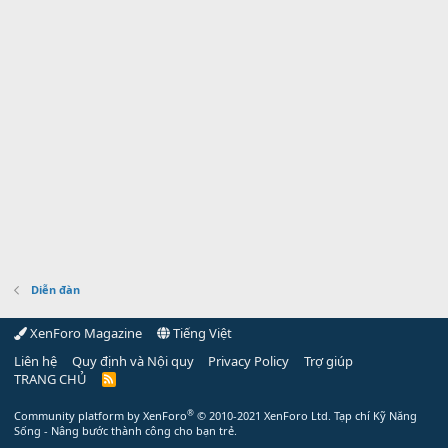
Diễn đàn
XenForo Magazine
Tiếng Việt
Liên hệ
Quy định và Nội quy
Privacy Policy
Trợ giúp
TRANG CHỦ
R
S
S
®
Community platform by XenForo
© 2010-2021 XenForo Ltd.
Tạp chí Kỹ Năng
Sống - Nâng bước thành công cho bạn trẻ.