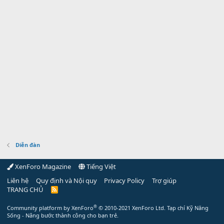
Diễn đàn
XenForo Magazine
Tiếng Việt
Liên hệ
Quy định và Nội quy
Privacy Policy
Trợ giúp
TRANG CHỦ
R
S
S
®
Community platform by XenForo
© 2010-2021 XenForo Ltd.
Tạp chí Kỹ Năng
Sống - Nâng bước thành công cho bạn trẻ.