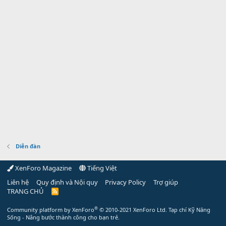
Diễn đàn
XenForo Magazine
Tiếng Việt
Liên hệ
Quy định và Nội quy
Privacy Policy
Trợ giúp
TRANG CHỦ
R
S
S
®
Community platform by XenForo
© 2010-2021 XenForo Ltd.
Tạp chí Kỹ Năng
Sống - Nâng bước thành công cho bạn trẻ.