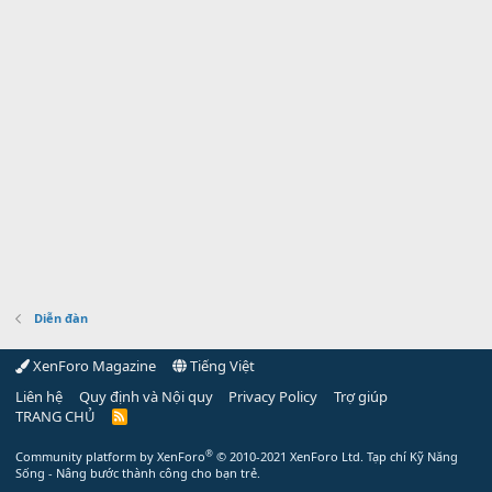
Diễn đàn
XenForo Magazine
Tiếng Việt
Liên hệ
Quy định và Nội quy
Privacy Policy
Trợ giúp
TRANG CHỦ
R
S
S
®
Community platform by XenForo
© 2010-2021 XenForo Ltd.
Tạp chí Kỹ Năng
Sống - Nâng bước thành công cho bạn trẻ.