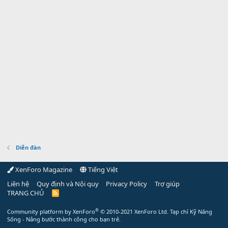
Diễn đàn
XenForo Magazine
Tiếng Việt
Liên hệ
Quy định và Nội quy
Privacy Policy
Trợ giúp
TRANG CHỦ
R
S
S
®
Community platform by XenForo
© 2010-2021 XenForo Ltd.
Tạp chí Kỹ Năng
Sống - Nâng bước thành công cho bạn trẻ.