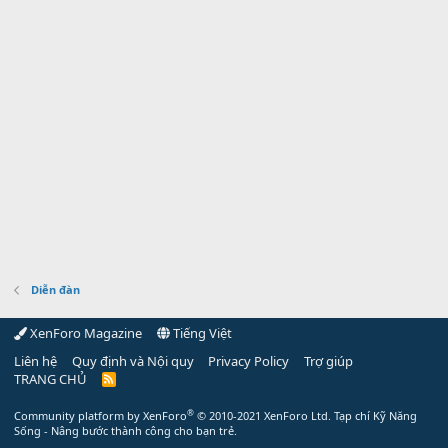
Diễn đàn
XenForo Magazine
Tiếng Việt
Liên hệ
Quy định và Nội quy
Privacy Policy
Trợ giúp
TRANG CHỦ
R
S
S
®
Community platform by XenForo
© 2010-2021 XenForo Ltd.
Tạp chí Kỹ Năng
Sống - Nâng bước thành công cho bạn trẻ.