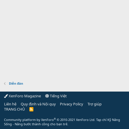
Diễn đàn
XenForo Magazine
Tiếng Việt
Liên hệ
Quy định và Nội quy
Privacy Policy
Trợ giúp
TRANG CHỦ
R
S
S
®
Community platform by XenForo
© 2010-2021 XenForo Ltd.
Tạp chí Kỹ Năng
Sống - Nâng bước thành công cho bạn trẻ.