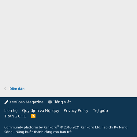
Diễn đàn
XenForo Magazine
Tiếng Việt
Liên hệ
Quy định và Nội quy
Privacy Policy
Trợ giúp
TRANG CHỦ
R
S
S
®
Community platform by XenForo
© 2010-2021 XenForo Ltd.
Tạp chí Kỹ Năng
Sống - Nâng bước thành công cho bạn trẻ.