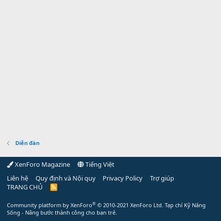
Diễn đàn
XenForo Magazine
Tiếng Việt
Liên hệ
Quy định và Nội quy
Privacy Policy
Trợ giúp
TRANG CHỦ
R
S
S
®
Community platform by XenForo
© 2010-2021 XenForo Ltd.
Tạp chí Kỹ Năng
Sống - Nâng bước thành công cho bạn trẻ.