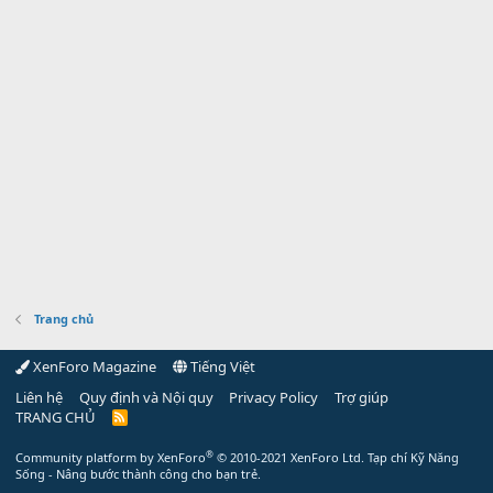
Trang chủ
XenForo Magazine
Tiếng Việt
Liên hệ
Quy định và Nội quy
Privacy Policy
Trợ giúp
TRANG CHỦ
R
S
S
®
Community platform by XenForo
© 2010-2021 XenForo Ltd.
Tạp chí Kỹ Năng
Sống - Nâng bước thành công cho bạn trẻ.